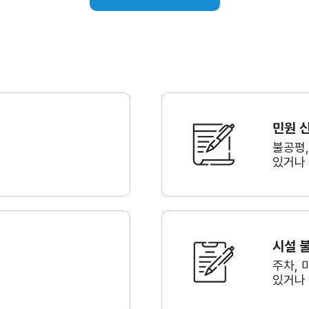
민원 
불공평
있거나
시설 
주차, 
있거나